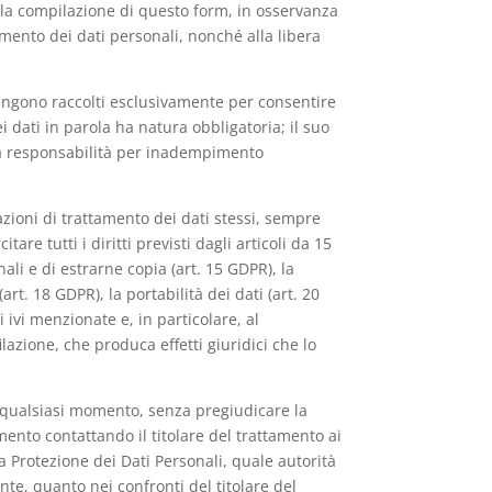
rso la compilazione di questo form, in osservanza
amento dei dati personali, nonché alla libera
vengono raccolti esclusivamente per consentire
i dati in parola ha natura obbligatoria; il suo
a a responsabilità per inadempimento
azioni di trattamento dei dati stessi, sempre
are tutti i diritti previsti dagli articoli da 15
ali e di estrarne copia (art. 15 GDPR), la
art. 18 GDPR), la portabilità dei dati (art. 20
 ivi menzionate e, in particolare, al
azione, che produca effetti giuridici che lo
in qualsiasi momento, senza pregiudicare la
mento contattando il titolare del trattamento ai
la Protezione dei Dati Personali, quale autorità
nte, quanto nei confronti del titolare del