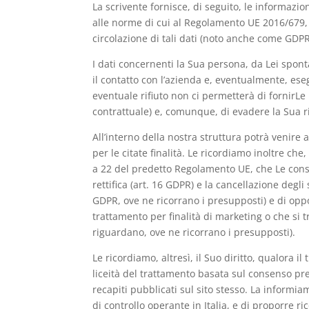
La scrivente fornisce, di seguito, le informazio
alle norme di cui al Regolamento UE 2016/679, r
circolazione di tali dati (noto anche come GDPR
I dati concernenti la Sua persona, da Lei spon
il contatto con l’azienda e, eventualmente, eseg
eventuale rifiuto non ci permetterà di fornirL
contrattuale) e, comunque, di evadere la Sua r
All’interno della nostra struttura potrà venire 
per le citate finalità. Le ricordiamo inoltre che,
a 22 del predetto Regolamento UE, che Le consent
rettifica (art. 16 GDPR) e la cancellazione degli 
GDPR, ove ne ricorrano i presupposti) e di oppor
trattamento per finalità di marketing o che si 
riguardano, ove ne ricorrano i presupposti).
Le ricordiamo, altresì, il Suo diritto, qualora
liceità del trattamento basata sul consenso pre
recapiti pubblicati sul sito stesso. La informia
di controllo operante in Italia, e di proporre r