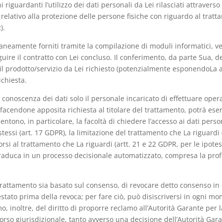
ni riguardanti l’utilizzo dei dati personali da Lei rilasciati attrave
elativo alla protezione delle persone fisiche con riguardo al tratt
).
taneamente forniti tramite la compilazione di moduli informatici, 
uire il contratto con Lei concluso. Il conferimento, da parte Sua, de
e il prodotto/servizio da Lei richiesto (potenzialmente esponendoL
ichiesta.
a conoscenza dei dati solo il personale incaricato di effettuare oper
 facendone apposita richiesta al titolare del trattamento, potrà esercit
ono, in particolare, la facoltà di chiedere l’accesso ai dati person
stessi (art. 17 GDPR), la limitazione del trattamento che La riguardi (
si al trattamento che La riguardi (artt. 21 e 22 GDPR, per le ipotesi
traduca in un processo decisionale automatizzato, compresa la profil
 il trattamento sia basato sul consenso, di revocare detto consenso 
stato prima della revoca; per fare ciò, può disiscriversi in ogni mo
mo, inoltre, del diritto di proporre reclamo all’Autorità Garante per 
icorso giurisdizionale, tanto avverso una decisione dell’Autorità Gara