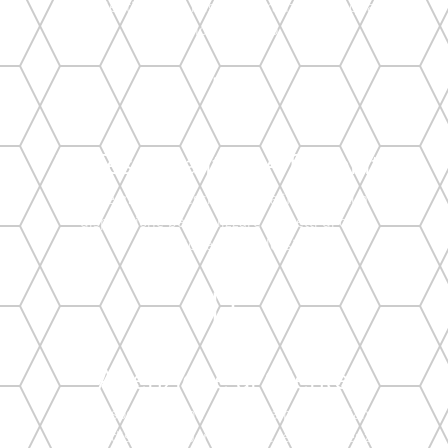
nostri clienti sono la migliore garanzia della qualità
del nostro lavoro.

Professionalità e Affidabilità
Un team di professionisti qualificati è a tua
disposizione per realizzare progetti di ogni
dimensione e complessità.

Attenzione al Cliente
La tua soddisfazione è la nostra priorità. Siamo
sempre disponibili per ascoltare le tue esigenze e