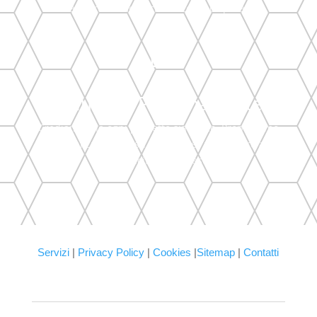
apportare modifiche in corso d’opera.

Soluzioni Personalizzate
Crediamo che ogni progetto sia unico. Proponiamo
soluzioni creative e su misura per rispondere alle
tue specifiche richieste.
Servizi
|
Privacy Policy
|
Cookies
|
Sitemap
|
Contatti