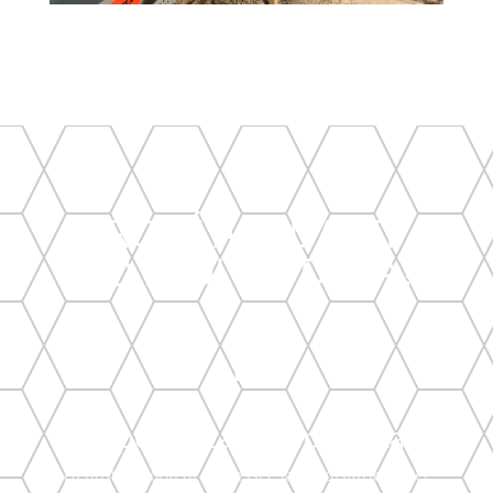
PERCHÉ AFFIDARTI A
T.D.R. DI MODENA?

Esperienza Comprovata
La nostra storia di successi e la soddisfazione dei