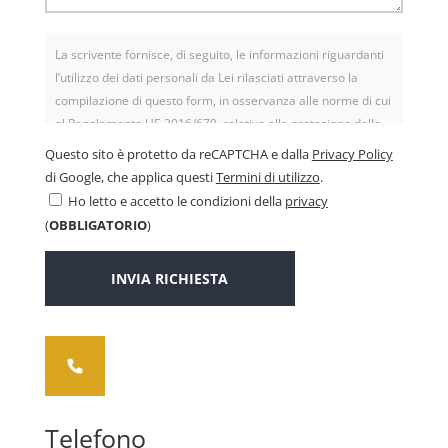
La scrivente fornisce, di seguito, le informazioni riguardanti
l’utilizzo dei dati personali da Lei rilasciati attraverso la
compilazione di questo form, in osservanza alle norme di cui
al Regolamento UE 2016/679, relativo alla protezione delle
persone fisiche con riguardo al trattamento dei dati
Questo sito è protetto da reCAPTCHA e dalla
Privacy Policy
personali, nonché alla libera circolazione di tali dati (noto
di Google, che applica questi
Termini di utilizzo
.
anche come GDPR). I dati concernenti la Sua persona, da Lei
Ho letto e accetto le condizioni della
privacy
spontaneamente forniti tramite la compilazione di moduli
(
OBBLIGATORIO
)
informatici, vengono raccolti esclusivamente per consentire
il contatto con l’azienda e, eventualmente, eseguire il
contratto con Lei concluso. Il conferimento, da parte Sua, dei
dati in parola ha natura obbligatoria; il suo eventuale rifiuto
non ci permetterà di fornirLe il prodotto/servizio da Lei
richiesto (potenzialmente esponendoLa a responsabilità per
inadempimento contrattuale) e, comunque, di evadere la
Sua richiesta. All’interno della nostra struttura potrà venire a
conoscenza dei dati solo il personale incaricato di effettuare
Telefono
operazioni di trattamento dei dati stessi, sempre per le