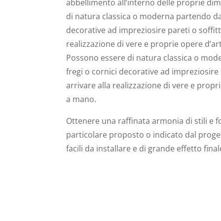
abbellimento all’interno delle proprie d
di natura classica o moderna partendo da 
decorative ad impreziosire pareti o soffitti
realizzazione di vere e proprie opere d’ar
Possono essere di natura classica o mod
fregi o cornici decorative ad impreziosire p
arrivare alla realizzazione di vere e propr
a mano.
Ottenere una raffinata armonia di stili e
particolare proposto o indicato dal proget
facili da installare e di grande effetto final
CONTATTACI