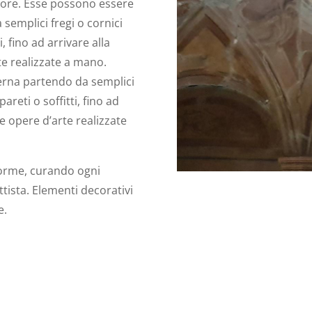
imore. Esse possono essere
semplici fregi o cornici
, fino ad arrivare alla
te realizzate a mano.
erna partendo da semplici
areti o soffitti, fino ad
ie opere d’arte realizzate
 forme, curando ogni
tista. Elementi decorativi
e.