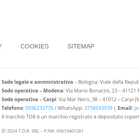
Y
COOKIES
SITEMAP
Sede legale e amministrativa
– Bologna: Viale della Repu
Sede operativa – Modena
: Via Mario Bonacini, 23 – 4112
Sede operativa – Carpi
: Via Mar Nero, 38 – 41012 – Carpi 
Telefono
:
0596232776
/ WhatsApp:
3758543939
|
Email:
p
Il marchio TDR è un marchio registrato e depositato coperto
Ⓒ 2024 T.D.R. SRL – P.IVA: 03613401201